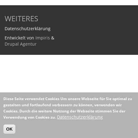
WEITERES
Datenschutzerklärung
Entwickelt von
Impiris
&
Drupal Agentur
Diese Seite verwendet Cookies
Um unsere Webseite für Sie optimal zu
gestalten und fortlaufend verbessern zu können, verwenden wir
Cookies. Durch die weitere Nutzung der Webseite stimmen Sie der
Datenschutzerklärung
Verwendung von Cookies zu.
OK