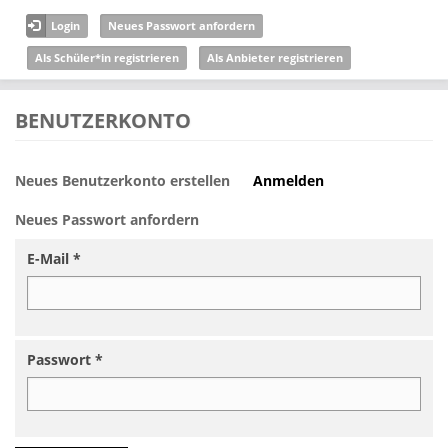
Direkt zum Inhalt
Login
Neues Passwort anfordern
Als Schüler*in registrieren
Als Anbieter registrieren
BENUTZERKONTO
Neues Benutzerkonto erstellen
Anmelden
(aktiver
Haupt-Reiter
Reiter)
Neues Passwort anfordern
E-Mail
*
Passwort
*