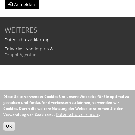
Anmelden
WEITERES
Datenschutzerklärung
Entwickelt von
Impiris
&
Drupal Agentur
Diese Seite verwendet Cookies
Um unsere Webseite für Sie optimal zu
gestalten und fortlaufend verbessern zu können, verwenden wir
Cookies. Durch die weitere Nutzung der Webseite stimmen Sie der
Datenschutzerklärung
Verwendung von Cookies zu.
OK