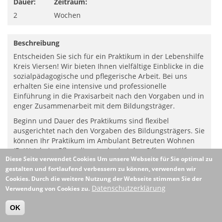
Dauer:
Zeitraum:
2
Wochen
Beschreibung
Entscheiden Sie sich für ein Praktikum in der Lebenshilfe
Kreis Viersen! Wir bieten Ihnen vielfältige Einblicke in die
sozialpädagogische und pflegerische Arbeit. Bei uns
erhalten Sie eine intensive und professionelle
Einführung in die Praxisarbeit nach den Vorgaben und in
enger Zusammenarbeit mit dem Bildungsträger.
Beginn und Dauer des Praktikums sind flexibel
ausgerichtet nach den Vorgaben des Bildungsträgers. Sie
können Ihr Praktikum im Ambulant Betreuten Wohnen
(BeWo), beim Pflegedienst oder bei den Offenen Hilfen
Diese Seite verwendet Cookies
Um unsere Webseite für Sie optimal zu
absolvieren.
gestalten und fortlaufend verbessern zu können, verwenden wir
Ihr Interesse an der Zusammenarbeit mit Menschen mit
Cookies. Durch die weitere Nutzung der Webseite stimmen Sie der
Behinderung ist für uns selbstverständlich!
Datenschutzerklärung
Verwendung von Cookies zu.
Bei diesem Praktikumsangebot handelt es sich um eine
OK
Stelle im ambulanten Pflegedienst der Lebenshilfe.