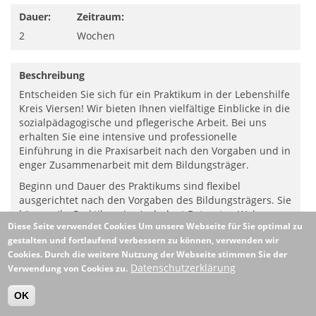
Dauer:
Zeitraum:
2
Wochen
Beschreibung
Entscheiden Sie sich für ein Praktikum in der Lebenshilfe
Kreis Viersen! Wir bieten Ihnen vielfältige Einblicke in die
sozialpädagogische und pflegerische Arbeit. Bei uns
erhalten Sie eine intensive und professionelle
Einführung in die Praxisarbeit nach den Vorgaben und in
enger Zusammenarbeit mit dem Bildungsträger.
Beginn und Dauer des Praktikums sind flexibel
ausgerichtet nach den Vorgaben des Bildungsträgers. Sie
können Ihr Praktikum im Ambulant Betreuten Wohnen
Diese Seite verwendet Cookies
Um unsere Webseite für Sie optimal zu
(BeWo), beim Pflegedienst oder bei den Offenen Hilfen
gestalten und fortlaufend verbessern zu können, verwenden wir
absolvieren.
Cookies. Durch die weitere Nutzung der Webseite stimmen Sie der
Ihr Interesse an der Zusammenarbeit mit Menschen mit
Datenschutzerklärung
Verwendung von Cookies zu.
Behinderung ist für uns selbstverständlich!
OK
Bei diesem Praktikumsangebot handelt es sich um eine
Stelle im ambulant betreuten Wohnen.