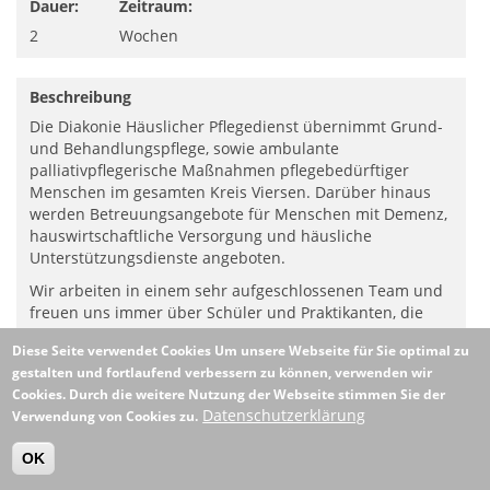
Dauer:
Zeitraum:
2
Wochen
Beschreibung
Die Diakonie Häuslicher Pflegedienst übernimmt Grund-
und Behandlungspflege, sowie ambulante
palliativpflegerische Maßnahmen pflegebedürftiger
Menschen im gesamten Kreis Viersen. Darüber hinaus
werden Betreuungsangebote für Menschen mit Demenz,
hauswirtschaftliche Versorgung und häusliche
Unterstützungsdienste angeboten.
Wir arbeiten in einem sehr aufgeschlossenen Team und
freuen uns immer über Schüler und Praktikanten, die
einen Einblck in unsere tägliche Arbeit bekommen
Diese Seite verwendet Cookies
Um unsere Webseite für Sie optimal zu
möchten.
gestalten und fortlaufend verbessern zu können, verwenden wir
Zusätzlich bieten wir Praktikumsplätze in unserer
Cookies. Durch die weitere Nutzung der Webseite stimmen Sie der
Tagespflege in Grefrath an.
Datenschutzerklärung
Verwendung von Cookies zu.
OK
+