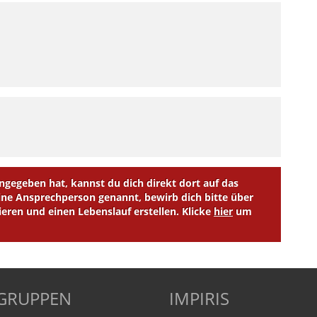
egeben hat, kannst du dich direkt dort auf das
e Ansprechperson genannt, bewirb dich bitte über
ieren und einen Lebenslauf erstellen. Klicke
hier
um
LGRUPPEN
IMPIRIS