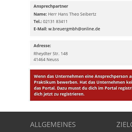
Ansprechpartner
Name:
Herr Hans Theo Seibertz
Tel.:
02131 83411
E-Mail:
w.breuergmbh@online.de
Adresse:
Rheydter Str. 148
41464
Neuss
Wenn das Unternehmen eine Ansprechperson ang
Praktikum bewerben. Hat das Unternehmen kein
das Portal. Dazu musst du dich im Portal registr
dich jetzt zu registrieren.
ALLGEMEINES
ZIE