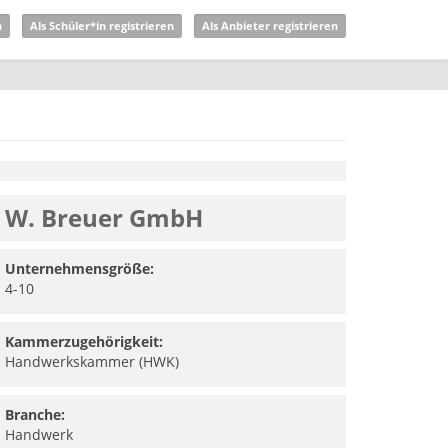
n
Als Schüler*in registrieren
Als Anbieter registrieren
W. Breuer GmbH
Unternehmensgröße:
4-10
Kammerzugehörigkeit:
Handwerkskammer (HWK)
Branche:
Handwerk