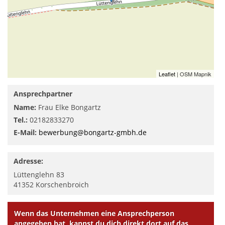
Leaflet
| OSM Mapnik
Ansprechpartner
Name:
Frau Elke Bongartz
Tel.:
02182833270
E-Mail:
bewerbung@bongartz-gmbh.de
Adresse:
Lüttenglehn 83
41352
Korschenbroich
Wenn das Unternehmen eine Ansprechperson
angegeben hat, kannst du dich direkt dort auf das