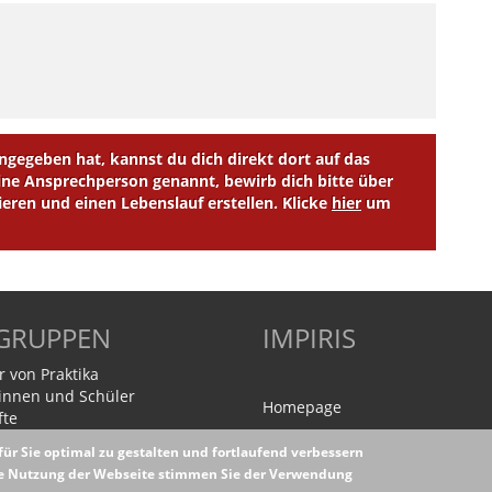
egeben hat, kannst du dich direkt dort auf das
e Ansprechperson genannt, bewirb dich bitte über
ieren und einen Lebenslauf erstellen. Klicke
hier
um
LGRUPPEN
IMPIRIS
r von Praktika
innen und Schüler
Homepage
fte
ür Sie optimal zu gestalten und fortlaufend verbessern
ere Nutzung der Webseite stimmen Sie der Verwendung