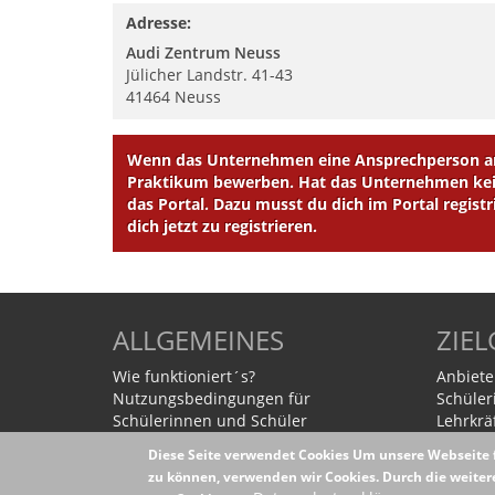
Adresse:
Audi Zentrum Neuss
Jülicher Landstr. 41-43
41464
Neuss
Wenn das Unternehmen eine Ansprechperson ang
Praktikum bewerben. Hat das Unternehmen kein
das Portal. Dazu musst du dich im Portal registr
dich jetzt zu registrieren.
ALLGEMEINES
ZIE
Wie funktioniert´s?
Anbiete
Nutzungsbedingungen für
Schüler
Schülerinnen und Schüler
Lehrkrä
Nutzungsbedingungen für
Eltern
Diese Seite verwendet Cookies
Um unsere Webseite f
Unternehmen
zu können, verwenden wir Cookies. Durch die weit
Datenschutzerklärung