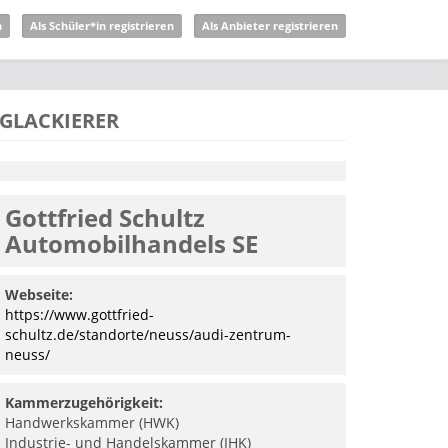
n
Als Schüler*in registrieren
Als Anbieter registrieren
GLACKIERER
Gottfried Schultz
Automobilhandels SE
Webseite:
https://www.gottfried-
schultz.de/standorte/neuss/audi-zentrum-
neuss/
Kammerzugehörigkeit:
Handwerkskammer (HWK)
Industrie- und Handelskammer (IHK)