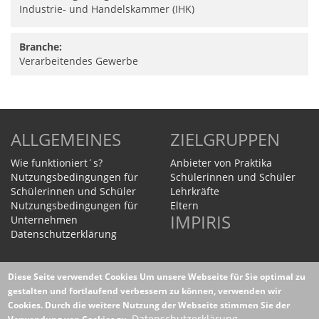
Industrie- und Handelskammer (IHK)
Branche:
Verarbeitendes Gewerbe
ALLGEMEINES
ZIELGRUPPEN
Wie funktioniert´s?
Anbieter von Praktika
Nutzungsbedingungen für
Schülerinnen und Schüler
Schülerinnen und Schüler
Lehrkräfte
Nutzungsbedingungen für
Eltern
IMPIRIS
Unternehmen
Datenschutzerklärung
Homepage
Diese Seite verwendet Cookies
Um unsere Webseite für Sie optimal zu
WEITERES
gestalten und fortlaufend verbessern zu können, verwenden wir
Cookies. Durch die weitere Nutzung der Webseite stimmen Sie der
Datenschutzerklärung
Datenschutzerklärung